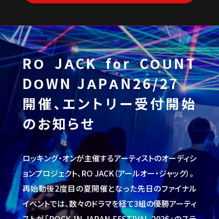
RO JACK for COUNT
DOWN JAPAN26/27
開催、エントリー受付開始
のお知らせ
ロッキング・オンが主催するアーティストのオーディシ
ョンプロジェクト、RO JACK（アールオー・ジャック）。
再始動後2度目の夏開催となった先日のファイナル
イベントでは、数々のドラマを経て3組の優勝アーティ
ストが「ROCK IN JAPAN FESTIVAL 2026」のステ